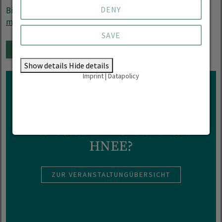
DENY
Bitte melden Sie sich mit einer kurzen E-Mail an
bne-
master(at)hnee.de
. Wir senden Ihnen den Zugangslink.
SAVE
ADD TO CALENDAR
Show details
Hide details
Imprint
|
Datapolicy
Interested in more events of
HNEE?
ZUR VERANSTALTUNGÜBERSICHT