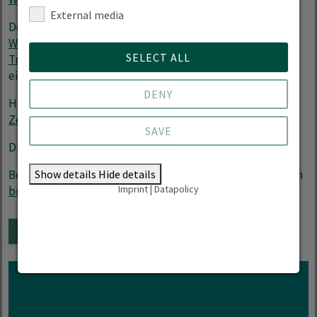
External media
Der Zertifikatskurs ist Teil des
Weiterbildungsstudiengangs „Bildung Nachhaltigkeit
SELECT ALL
Transformation“
. Ausgewählte Module können als
eigenständiger Weiterbildungskurs belegt werden.
DENY
Hier gibt es weitere
Informationen zu unseren
Zertifikatskursen
.
SAVE
Die Anmeldung ist bis zum 28.02.26 möglich.
Show details
Hide details
Bei Interesse und Fragen melden Sie sich bitte per Mail an
Imprint
|
Datapolicy
bne-master(at)hnee.de
. Wir beraten Sie gern!
ADD TO CALENDAR