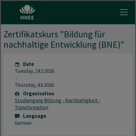
Open
Zertifikatskurs "Bildung für
nachhaltige Entwicklung (BNE)"
Date
Tuesday, 24.3.2026
-
Thursday, 4.6.2026
Organisation
Studiengang Bildung - Nachhaltigkeit -
Transformation
Language
German