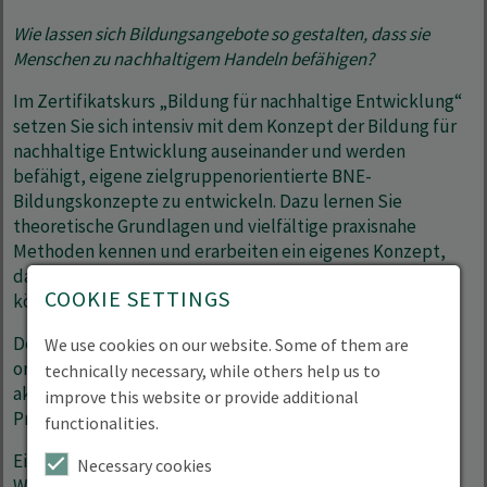
Wie lassen sich Bildungsangebote so gestalten, dass sie
Menschen zu nachhaltigem Handeln befähigen?
Im Zertifikatskurs „Bildung für nachhaltige Entwicklung“
setzen Sie sich intensiv mit dem Konzept der Bildung für
nachhaltige Entwicklung auseinander und werden
befähigt, eigene zielgruppenorientierte BNE-
Bildungskonzepte zu entwickeln. Dazu lernen Sie
theoretische Grundlagen und vielfältige praxisnahe
Methoden kennen und erarbeiten ein eigenes Konzept,
das Sie direkt in Ihrem beruflichen Kontext anwenden
COOKIE SETTINGS
können.
Der Kurs findet berufsbegleitend, praxisnah und
We use cookies on our website. Some of them are
ortsunabhängig statt. Sie erwerben Fachwissen auf
technically necessary, while others help us to
akademischem Niveau und erhalten nach bestandener
improve this website or provide additional
Prüfung ein Zertifikat. Die Kursgebühr liegt bei 795 €.
functionalities.
Einen Einblick in die Inhalte des Kurses erhalten Sie beim
Necessary cookies
Wissenshappen am 13.1.26 um 13 Uhr
.