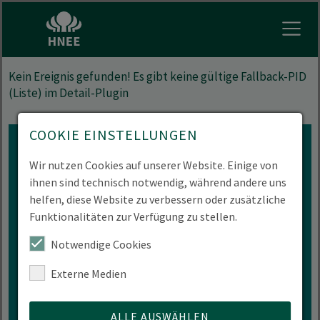
Menu 
Kein Ereignis gefunden! Es gibt keine gültige Fallback-PID
(Liste) im Detail-Plugin
COOKIE EINSTELLUNGEN
Wir nutzen Cookies auf unserer Website. Einige von
ihnen sind technisch notwendig, während andere uns
helfen, diese Website zu verbessern oder zusätzliche
Interesse an mehr
Funktionalitäten zur Verfügung zu stellen.
Veranstaltungen der HNEE?
Notwendige Cookies
Externe Medien
ZUR VERANSTALTUNGÜBERSICHT
ALLE AUSWÄHLEN