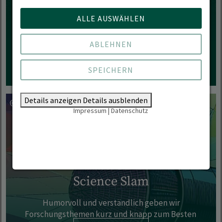
REINHÖREN!
ALLE AUSWÄHLEN
ABLEHNEN
SPEICHERN
Details anzeigen
Details ausblenden
Impressum
|
Datenschutz
Science Slam
Humorvoll und verständlich geben wir
Forschungsthemen kurz und knapp zum Besten