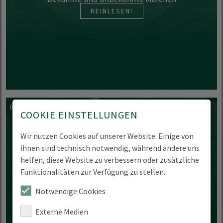
REINLESEN!
COOKIE EINSTELLUNGEN
Wir nutzen Cookies auf unserer Website. Einige von
ihnen sind technisch notwendig, während andere uns
helfen, diese Website zu verbessern oder zusätzliche
Funktionalitäten zur Verfügung zu stellen.
HNEE-Podcast
Notwendige Cookies
Externe Medien
HNEE Voices - Der Podcast der Hochschule.