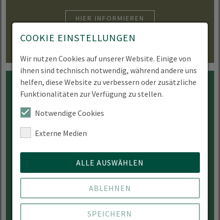
HIER INFORMIEREN
COOKIE EINSTELLUNGEN
Wir nutzen Cookies auf unserer Website. Einige von
ihnen sind technisch notwendig, während andere uns
helfen, diese Website zu verbessern oder zusätzliche
Funktionalitäten zur Verfügung zu stellen.
Notwendige Cookies
Für Studierende
Externe Medien
Was bietet das INES-Netzwerk für Studierende
an der HNEE?
ALLE AUSWÄHLEN
HIER INFORMIEREN
ABLEHNEN
SPEICHERN