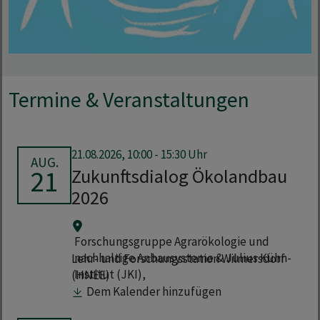
Termine & Veranstaltungen
21.08.2026, 10:00 - 15:30 Uhr
AUG.
21
Zukunftsdialog Ökolandbau
2026
Forschungsgruppe Agrarökologie und
nachhaltige Anbausysteme & Julius Kühn-
Lehr- und Forschungsstation Wilmersdorf
Institut (JKI),
(HNEE)
Dem Kalender hinzufügen