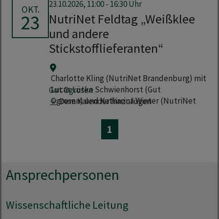
23.10.2026, 11:00 - 16:30 Uhr
OKT.
23
NutriNet Feldtag „Weißklee
und andere
Stickstofflieferanten“
Charlotte Kling (NutriNet Brandenburg) mit
Lucas Lütke Schwienhorst (Gut
Gut Ogrosen
Ogrosen) und Katharina Winter (NutriNet
Dem Kalender hinzufügen
Sachsen-Anhalt),
1
Ansprechpersonen
Wissenschaftliche Leitung