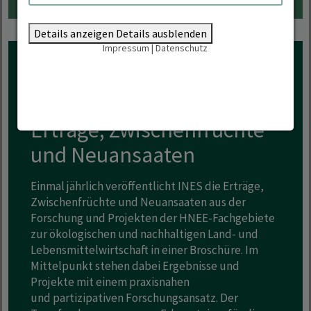
Details anzeigen
Details ausblenden
Impressum
|
Datenschutz
WISSENSTRANSFER: ERGEBNISSE AUS
FORSCHUNG UND PROJEKTEN
Erträge, Zwischenfrüchte
und Neuansaaten
Einmal jährlich veröffentlicht INES die Erträge,
Zwischenfrüchte und Neuansaaten aus der
Forschung und Projekten der HNEE-Fachgebiete
zur ökologischen und nachhaltigen Land- und
Lebensmittelwirtschaft in einer Broschüre. Im
Mittelpunkt stehen dabei Ergebnisse und
Projekte mit einem praxisnahen
und partizipativen Forschungsansatz. Der