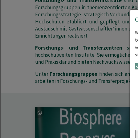
Forschungs- und Transferinstitute
sind d
Forschungsgruppen in themenzentrierten Koo
Forschungsstrategie, strategisch Verbundan
Hochschulen etabliert und gepflegt und Na
Austausch mit Gastwissenschaftler*innen und
W
Einrichtungen realisiert.
t
v
Forschungs- und Transferzentren
sind 
s
hochschulweiten Institute. Sie ermöglichen e
und Praxis dar und bieten Nachwuchswissensch
Unter
Forschungsgruppen
finden sich an de
arbeiten in Forschungs- und Transferprojekt