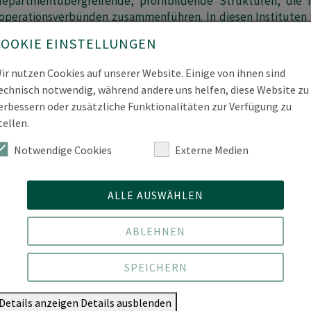
epartmentübergreifende, profilbildende Strukturen, die 
perationsverbünden zusammenführen. In diesen Instituten 
träge geplant und umgesetzt, Kooperationen mit außeruniver
COOKIE EINSTELLUNGEN
chwuchswissenschaftler*innen in ihrer Karriereplanung un
 außeruniversitären Forschungseinrichtungen ermöglicht. So
ir nutzen Cookies auf unserer Website. Einige von ihnen sind
echnisch notwendig, während andere uns helfen, diese Website zu
erbessern oder zusätzliche Funktionalitäten zur Verfügung zu
thematisch fokussierte, einem Department zugeordnet
tellen.
ine themenzentrierte Profilierung, stellen sichtbare Ansprech
aftler*innen strukturierte Qualifizierungsmöglichkeiten.
Notwendige Cookies
Externe Medien
r HNEE die einer bestimmten Professur zugeordneten (wissens
en thematisch fokussiert, einem Department zugeordnet zusa
ALLE AUSWÄHLEN
ABLEHNEN
SPEICHERN
Details anzeigen
Details ausblenden