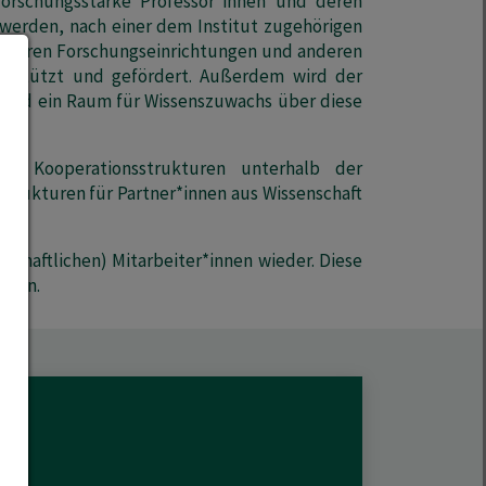
forschungsstarke Professor*innen und deren
werden, nach einer dem Institut zugehörigen
sitären Forschungseinrichtungen und anderen
terstützt und gefördert. Außerdem wird der
 wird ein Raum für Wissenszuwachs über diese
e Kooperationsstrukturen unterhalb der
strukturen für Partner*innen aus Wissenschaft
chaftlichen) Mitarbeiter*innen wieder. Diese
mmen.