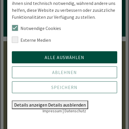
ihnen sind technisch notwendig, während andere uns
MEHR ERFAHREN
helfen, diese Website zu verbessern oder zusätzliche
Funktionalitäten zur Verfügung zu stellen.
Notwendige Cookies
Externe Medien
ALLE AUSWÄHLEN
FAQ
ABLEHNEN
Allgemeine Fragen zur Selbstständigkeit, zu
SPEICHERN
Förderungen & Finanzierungen kurz erklärt.
Details anzeigen
Details ausblenden
JETZT ENTDECKEN
Impressum
|
Datenschutz