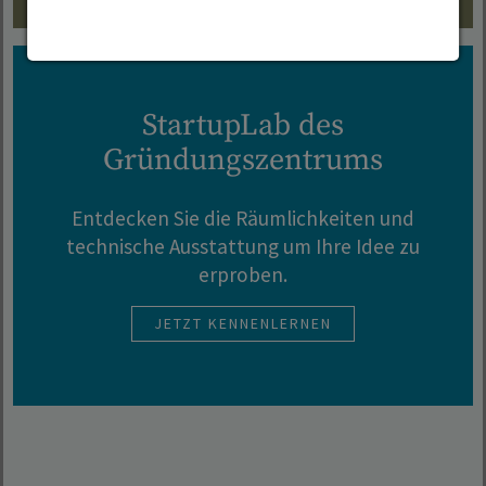
StartupLab des
Gründungszentrums
Entdecken Sie die Räumlichkeiten und
technische Ausstattung um Ihre Idee zu
erproben.
JETZT KENNENLERNEN