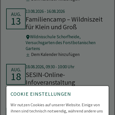
13.08.2026
-
16.08.2026
AUG.
13
Familiencamp – Wildniszeit
für Klein und Groß
Wildnisschule Schorfheide,
Versuchsgarten des Forstbotanischen
Gartens
Dem Kalender hinzufügen
18.08.2026, 09:30 - 10:00 Uhr
AUG.
18
SESIN-Online-
Infoveranstaltung
Team des Studiengangs SESIN,
Online
COOKIE EINSTELLUNGEN
Dem Kalender hinzufügen
Wir nutzen Cookies auf unserer Website. Einige von
18.08.2026, 11:30 - 12:30 Uhr
ihnen sind technisch notwendig, während andere uns
AUG.