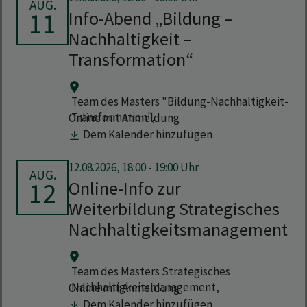
AUG.
11
Info-Abend „Bildung –
Nachhaltigkeit –
Transformation“
Team des Masters "Bildung-Nachhaltigkeit-
Transformation",
Online mit Anmeldung
Dem Kalender hinzufügen
12.08.2026, 18:00 - 19:00 Uhr
AUG.
12
Online-Info zur
Weiterbildung Strategisches
Nachhaltigkeitsmanagement
Team des Masters Strategisches
Nachhaltigkeitsmanagement,
Online mit Anmeldung
Dem Kalender hinzufügen