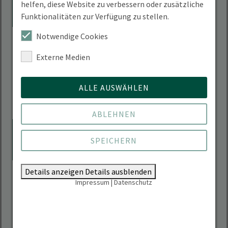
18
PhD- und Postdoc-Lunch an
helfen, diese Website zu verbessern oder zusätzliche
Funktionalitäten zur Verfügung zu stellen.
der HNEE
Notwendige Cookies
Referentin für wissenschaftliche
Externe Medien
Karrierewege,
Mensa auf dem Stadtcampus der HNEE;
ALLE AUSWÄHLEN
ohne Anmeldung
Dem Kalender hinzufügen
ABLEHNEN
19.08.2026, 18:00 - 19:00 Uhr
AUG.
19
Online-Gruppenberatung
SPEICHERN
zum Studienstart
"Ökolandbau und
Details anzeigen
Details ausblenden
Vermarktung"
Impressum
|
Datenschutz
Studienfachberatung
Dem Kalender hinzufügen