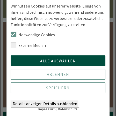
Wir nutzen Cookies auf unserer Website. Einige von
ihnen sind technisch notwendig, während andere uns
helfen, diese Website zu verbessern oder zusätzliche
Funktionalitäten zur Verfügung zu stellen.
Notwendige Cookies
Schon im Studium etwas
Externe Medien
bewegen
ALLE AUSWÄHLEN
Ob im Praxisprojekt oder im Auslandssemester
– Studierende entwickeln schon im Studium
ABLEHNEN
Lösungen, die wirklich etwas bewegen.
SPEICHERN
MEHR ERFAHREN
Details anzeigen
Details ausblenden
Impressum
|
Datenschutz