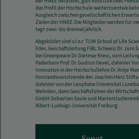
der HNEE beratend, gibt konstruktives Feedb
das Profil der Hochschule weiterzuentwickeln
Ausgleich zwischen gesellschaftlichen Erwart
Zielen der HNEE. Die Mitglieder werden für vi
tagt zwei- bis dreimal jährlich.
Abgebildet sind v.l.n.r: TUM School of Life Scie
Eder, Geschäftsleitung FiBL Schweiz Dr. Jürn S
bei Greenpeace Dr. Dietmar Kress, vorn Leitung
Paderborn Prof. Dr. Gudrun Oevel, dahinter Vo
Innovation in der Hochschullehre Dr. Antje Ma
Vorstandsvorsitzende der Joachim Herz Stiftun
dahinter von der Leuphana Universität Lünebur
Wehrden, dann Geschäftsführer der Wirtschaf
GmbH Sebastian Saule und Masterstudierende 
Albert-Ludwigs-Universität Freiburg
Senat