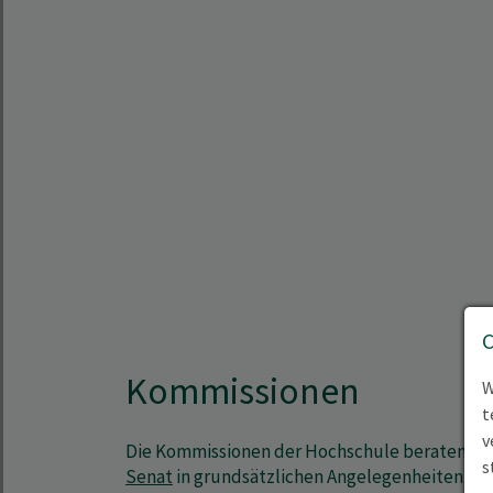
Kommissionen
W
t
v
Die Kommissionen der Hochschule beraten de
s
Senat
in grundsätzlichen Angelegenheiten ihr