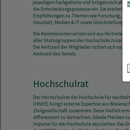
jeweiligen Fachgebiete und bringen sich aktiv 
die Entscheidungsprozesse ein. Sie erarbeiten
Empfehlungen zu Themen wie Forschung, Leh
Haushalt, Medien & IT sowie Gleichstellung.
Die Kommissionen setzen sich aus Vertreter*i
aller Statusgruppen der Hochschule zusamm
Die Amtszeit der Mitglieder richtet sich nach d
Amtszeit des Senats.
Hochschulrat
Der Hochschulrat der Hochschule für nachhal
(HNEE) bringt externe Expertise aus Wissenscha
Zivilgesellschaft zusammen. Diese Vielfalt er
differenziert zu betrachten, blinde Flecken zu
Impulse für die Hochschule abzuleiten. Das G