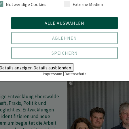
in
Notwendige Cookies
Externe Medien
Kommission für Medien & IT
re,
ALLE AUSWÄHLEN
Kommission für Studium und Lehre
nnen
ABLEHNEN
en.
er
Zentrale Kommission für Forschung und Transfer zugl
SPEICHERN
Details anzeigen
Details ausblenden
Impressum
|
Datenschutz
tige Entwicklung Eberswalde
ft, Praxis, Politik und
möglicht es, Entwicklungen
 identifizieren und neue
remium begleitet die Arbeit