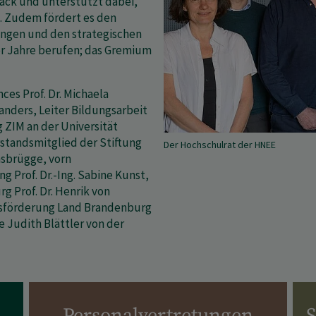
ack und unterstützt dabei,
. Zudem fördert es den
ungen und den strategischen
er Jahre berufen; das Gremium
nces Prof. Dr. Michaela
anders, Leiter Bildungsarbeit
 ZIM an der Universität
rstandsmitglied der Stiftung
Der Hochschulrat der HNEE
nsbrügge, vorn
g Prof. Dr.-Ing. Sabine Kunst,
g Prof. Dr. Henrik von
tsförderung Land Brandenburg
Judith Blättler von der
Personalvertretungen
S