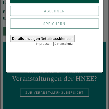
für Ihre Fragen.
ABLEHNEN
Bitte melden Sie sich mit einer kurzen E-Mail an
bne-
master(at)hnee.de
an.
SPEICHERN
DEM KALENDER HINZUFÜGEN
Details anzeigen
Details ausblenden
Impressum
|
Datenschutz
Interesse an mehr
Veranstaltungen der HNEE?
ZUR VERANSTALTUNGÜBERSICHT