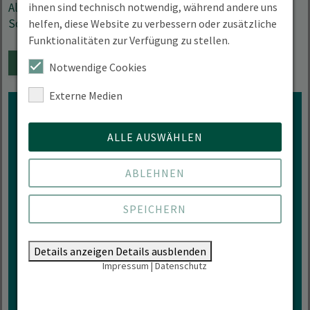
ihnen sind technisch notwendig, während andere uns
Albrecht Opitz (LFB), Prof. Dr. Benjamin Engler, Dr. Astrid
Schilling
helfen, diese Website zu verbessern oder zusätzliche
Funktionalitäten zur Verfügung zu stellen.
DEM KALENDER HINZUFÜGEN
Notwendige Cookies
Externe Medien
ALLE AUSWÄHLEN
Interesse an mehr
ABLEHNEN
Veranstaltungen der HNEE?
SPEICHERN
ZUR VERANSTALTUNGÜBERSICHT
Details anzeigen
Details ausblenden
Impressum
|
Datenschutz