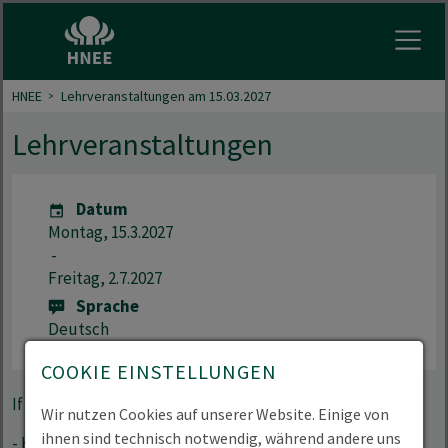
Menu 
HNEE
Lehrveranstaltungen am 15.03.2027
Lehrveranstaltungen
Datum
Montag, 15.3.2027
-
Freitag, 2.7.2027
Sprache
Deutsch
COOKIE EINSTELLUNGEN
If you can't convince them, confuse them.
Wir nutzen Cookies auf unserer Website. Einige von
ihnen sind technisch notwendig, während andere uns
- Harry S. Truman -