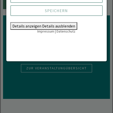
DEM KALENDER HINZUFÜGEN
SPEICHERN
Details anzeigen
Details ausblenden
Impressum
|
Datenschutz
Interesse an mehr
Veranstaltungen der HNEE?
ZUR VERANSTALTUNGÜBERSICHT