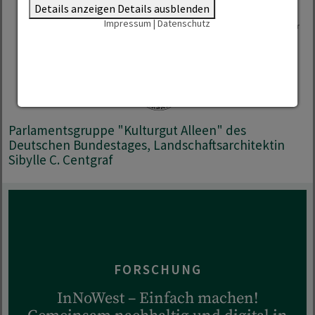
Details anzeigen
Details ausblenden
Impressum
|
Datenschutz
Parlamentsgruppe "Kulturgut Alleen" des
Deutschen Bundestages, Landschaftsarchitektin
Sibylle C. Centgraf
FORSCHUNG
InNoWest – Einfach machen!