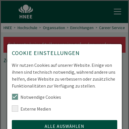
Menu 
HNEE
Hochschule
Organisation
Einrichtungen
Career Service
Es konnte keine Stellenanzeige gefunden werden.
COOKIE EINSTELLUNGEN
Zurück zu den Stellenangeboten
Wir nutzen Cookies auf unserer Website. Einige von
ihnen sind technisch notwendig, während andere uns
helfen, diese Website zu verbessern oder zusätzliche
Funktionalitäten zur Verfügung zu stellen.
Notwendige Cookies
Externe Medien
ALLE AUSWÄHLEN