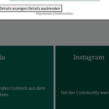
Details anzeigen
Details ausblenden
Impressum
|
Datenschutz
ia
Instagram
enden Content aus dem
Teil der Community wer
tem.