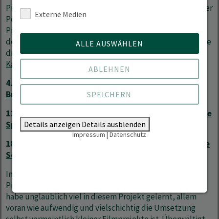
Premiere mit einem Filmgespräch sowie wissenschaftlicher
Externe Medien
Podiumsdiskussion in Präsenz umzusetzen, findet die
Premiere, bedingt durch die geltenden Einschränkungen
der Corona-Pandemie, nun ausschließlich online statt. Alle
ALLE AUSWÄHLEN
drei Folgen werden auf dem hochschuleigenen
YouTube-
Kanal
zeitversetzt an folgenden Terminen veröffentlicht.
ABLEHNEN
4. Juni 2021 -
Folge 1: Der Hochschulrainiger –
Brandschutz vs. Burn-Out
SPEICHERN
11. Juni 2021 -
Folge 2: Der Hochschulrainiger – Digitale
Spritzkuchen
Details anzeigen
Details ausblenden
Impressum
|
Datenschutz
18. Juni 2021 -
Folge 3: Der Hochschulrainiger – Schöne
Scheiße
In einer hochschulinternen Online-
Premierenveranstaltung resümiert Melanie Adam: „Ich
habe unglaublich viel in diesem Projekt gelernt, allem
voran wie aufwendig und vielschichtig die Umsetzung