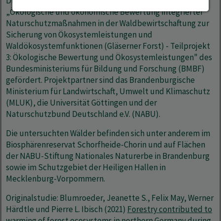
Die Studie wurde maßgeblich durch das Projekt
„Ökologische und ökonomische Bewertung integrierter
Naturschutzmaßnahmen in der Waldbewirtschaftung zur
Sicherung von Ökosystemleistungen und
Waldökosystemfunktionen (Gläserner Forst) - Teilprojekt
3: Ökologische Bewertung und Ökosystemleistungen" des
Bundesministeriums für Bildung und Forschung (BMBF)
gefördert. Projektpartner sind das Brandenburgische
Ministerium für Landwirtschaft, Umwelt und Klimaschutz
(MLUK), die Universität Göttingen und der
Naturschutzbund Deutschland e.V. (NABU).
Die untersuchten Wälder befinden sich unter anderem im
Biosphärenreservat Schorfheide-Chorin und auf Flächen
der NABU-Stiftung Nationales Naturerbe in Brandenburg
sowie im Schutzgebiet der Heiligen Hallen in
Mecklenburg-Vorpommern.
Originalstudie: Blumroeder, Jeanette S., Felix May, Werner
Härdtle und Pierre L. Ibisch (2021)
Forestry contributed to
warming of forest ecosystems in northern Germany during