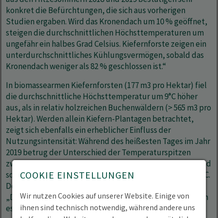
konkret die Befürchtungen, die sich aus vorherigen
Studien ergaben. Wird das Kronendach um 10 % geöffnet,
steigen die durchschnittlichen Höchsttemperaturen um
ungefähr ein halbes Grad Celsius. Kiefernforste zeigen ein
unterdurchschnittliches Kühlungsvermögen, sobald das
Kronendach weniger als 82 % geschlossen ist.“
In biomassearmen Kiefernforsten (177 m3 pro Hektar) fiel
die durchschnittliche Höchsttemperatur um 9°C höher
aus, als in relativ holzreichen Buchenwäldern (> 565 m3 pro
Hektar). Werden allein Kiefern-Plantagen betrachtet,
zeigt sich ebenfalls ein erheblicher Einfluss der
Nutzungsintensität: Während des heißesten Tages im Jahr
2019 betrug der Unterschied der Temperaturspitzen
zwischen jenen mit relativ dichtem Kronendach (72 %) und
COOKIE EINSTELLUNGEN
solchen mit einem besonders offenen (46 %) mehr als 13°C.
Der Projektleiter Prof. Dr. Pierre Ibisch fasst zusammen:
Wir nutzen Cookies auf unserer Website. Einige von
„Die Schlussfolgerung ist, dass Waldbewirtschafter*innen
ihnen sind technisch notwendig, während andere uns
es also im Klimawandel ein Stück weit in der Hand haben,