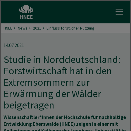
Menu 
HNEE
News
2021
Einfluss forstlicher Nutzung
14.07.2021
Studie in Norddeutschland:
Forstwirtschaft hat in den
Extremsommern zur
Erwärmung der Wälder
beigetragen
Wissenschaftler*innen der Hochschule für nachhaltige
Entwicklung Eberswalde (HNEE) zeigen in einer mit
Kolleginnen und Kollegen der Leuphana-Universität in