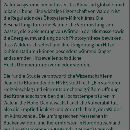
Waldökosysteme beeinflussen das Klima auf globaler und
lokaler Ebene. Eine wichtige Eigenschaft von Wäldern ist
die Regulation des Ökosystem-Mikroklimas. Die
Beschattung durch die Bäume, die Verdunstung von
Wasser, die Speicherung von Wärme in der Biomasse sowie
die Energieumwandlung durch Photosynthese bewirken,
dass Wälder sich selbst und ihre Umgebung bei Hitze
kühlen. Dadurch können besonders während länger
andauernden Hitzewellen schädliche
Höchsttemperaturen vermieden werden.
Die für die Studie verantwortliche Wissenschaftlerin
Jeanette Blumröder der HNEE stellt fest: „Ein stärkerer
Holzeinschlag und eine entsprechend größere Öffnung
des Kronendachs treiben die Höchsttemperaturen im
Wald in die Höhe. Damit wächst auch die Vulnerabilität,
also die Empfindlichkeit und Verletzlichkeit, der Wälder
im Klimawandel. Die umfangreichen Messreihen in
Buchenwäldern und Kiefernforsten in Norddeutschland
aus den Hitzesommern 2018 und 2019 bestätigen sehr