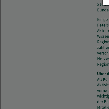
Studie
Bundes
Einige
Peters
Akteur
Wissen
Region
zahlre
versch
Netzwe
Region
Über 
Als Ko
Aktivi
vernet
wichti
der Bu
Mitgli