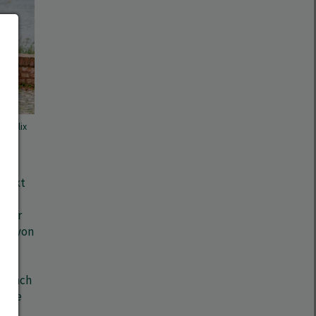
, Felix
punkt
gen
minar
ung von
as
e nach
onale
n