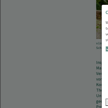
W
t
v
s
v.l.n.r.
Schmid,
Insges
Market
Vermar
vor al
Konzep
Thema 
Unters
geeign
Produk