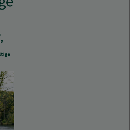
ge
n
as
ltige