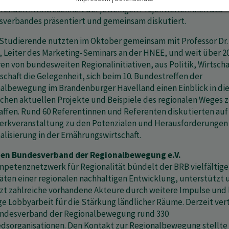
renden in Anwesenheit der jeweiligen Projektleiterinnen des
verbandes präsentiert und gemeinsam diskutiert.
 Studierende nutzten im Oktober gemeinsam mit Professor Dr.
, Leiter des Marketing-Seminars an der HNEE, und weit über 2
en von bundesweiten Regionalinitiativen, aus Politik, Wirtsch
schaft die Gelegenheit, sich beim 10. Bundestreffen der
albewegung im Brandenburger Havelland einen Einblick in di
ichen aktuellen Projekte und Beispiele des regionalen Weges 
affen. Rund 60 Referentinnen und Referenten diskutierten auf
rkveranstaltung zu den Potenzialen und Herausforderungen 
alisierung in der Ernährungswirtschaft.
den Bundesverband der Regionalbewegung e.V.
mpetenznetzwerk für Regionalität bündelt der BRB vielfältige
täten einer regionalen nachhaltigen Entwicklung, unterstützt 
zt zahlreiche vorhandene Akteure durch weitere Impulse und 
ge Lobbyarbeit für die Stärkung ländlicher Räume. Derzeit vert
ndesverband der Regionalbewegung rund 330
edsorganisationen. Den Kontakt zur Regionalbewegung stellte