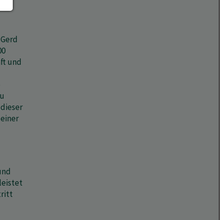
 Gerd
00
aft und
e
zu
 dieser
einer
und
leistet
ritt