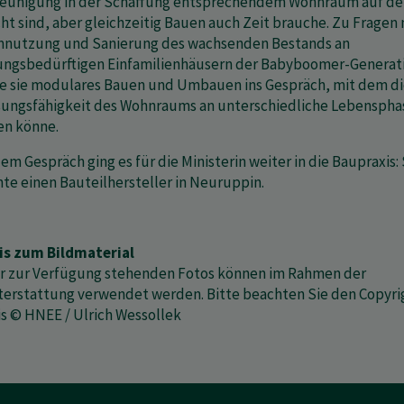
eunigung in der Schaffung entsprechendem Wohnraum auf d
ht sind, aber gleichzeitig Bauen auch Zeit brauche. Zu Fragen
nutzung und Sanierung des wachsenden Bestands an
ungsbedürftigen Einfamilienhäusern der Babyboomer-Generat
e sie modulares Bauen und Umbauen ins Gespräch, mit dem d
ungsfähigkeit des Wohnraums an unterschiedliche Lebenspha
en könne.
em Gespräch ging es für die Ministerin weiter in die Baupraxis: 
te einen Bauteilhersteller in Neuruppin.
is zum Bildmaterial
er zur Verfügung stehenden Fotos können im Rahmen der
terstattung verwendet werden. Bitte beachten Sie den Copyri
s © HNEE / Ulrich Wessollek