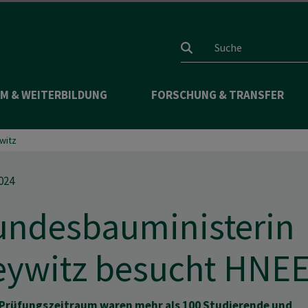
Suchfeld
M & WEITERBILDUNG
FORSCHUNG & TRANSFER
witz
024
undesbauministerin
eywitz besucht HNE
 Prüfungszeitraum waren mehr als 100 Studierende und