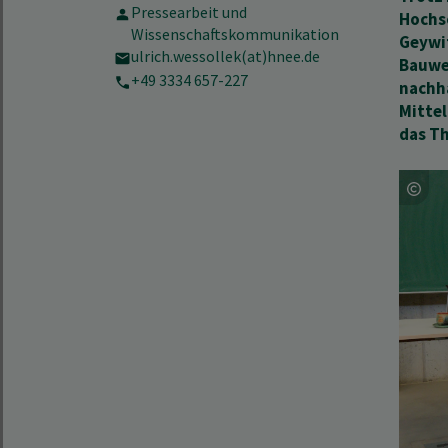
Pressearbeit und
Hochs
Wissenschaftskommunikation
Geywi
ulrich.wessollek(at)hnee.de
Bauwe
+49 3334 657-227
nachha
Mittel
das T