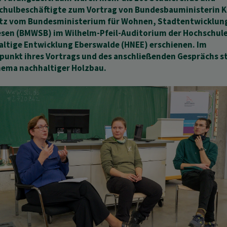
chulbeschäftigte zum Vortrag von Bundesbauministerin K
tz vom Bundesministerium für Wohnen, Stadtentwicklun
sen (BMWSB) im Wilhelm-Pfeil-Auditorium der Hochschule
ltige Entwicklung Eberswalde (HNEE) erschienen. Im
punkt ihres Vortrags und des anschließenden Gesprächs s
hema nachhaltiger Holzbau.