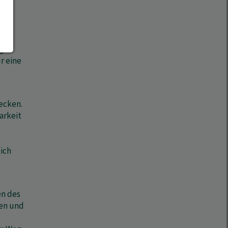
ne
igen
r eine
ecken.
arkeit
ich
en des
nen und