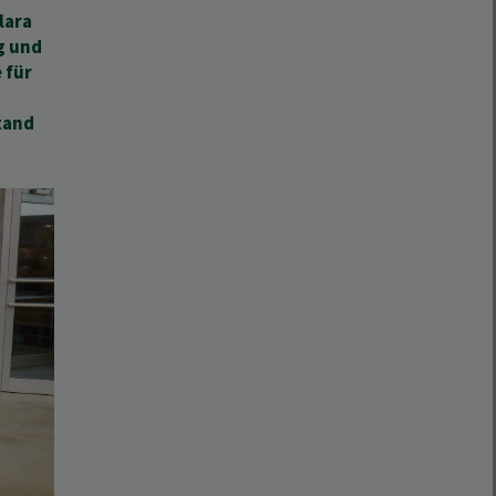
lara
g und
 für
tand