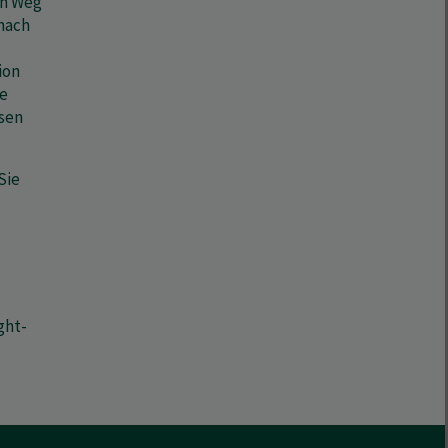
en Weg
 nach
ion
ie
sen
Sie
ght-