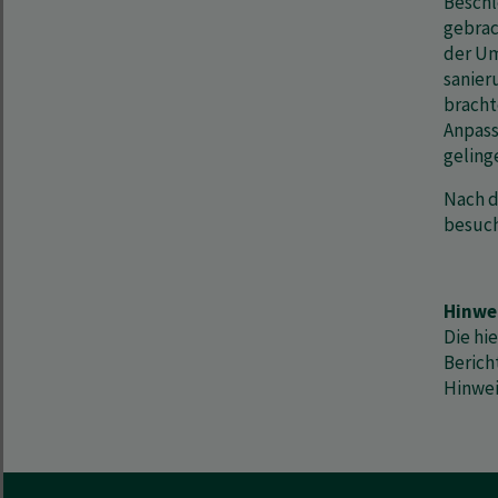
Beschl
gebrac
der Um
sanier
bracht
Anpass
geling
Nach d
besuch
Hinwe
Die hi
Berich
Hinwei