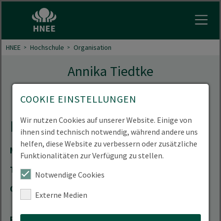
Menu 
HNEE
Hochschule
Organisation
Annika Tiedtke
Mitarbeiterin der Hochschulbibliothek
COOKIE EINSTELLUNGEN
Wir nutzen Cookies auf unserer Website. Einige von
Kontakt
ihnen sind technisch notwendig, während andere uns
helfen, diese Website zu verbessern oder zusätzliche
Mail
annika.tiedtke(at)hnee.de
Funktionalitäten zur Verfügung zu stellen.
Telefon
+49 3334 657-197
Notwendige Cookies
Ort
Stadtcampus | Schicklerstrasse 5 | 16225
Externe Medien
Eberswalde
Raum
06.007