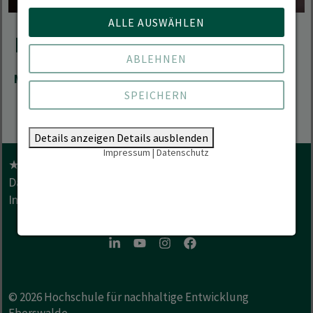
ALLE AUSWÄHLEN
Kontakt
ABLEHNEN
Mail
Hans-Hagen.Lutzer(at)hnee.de
SPEICHERN
Details anzeigen
Details ausblenden
Impressum
|
Datenschutz
★ TOP HOCHSCHULE 2026
Anfahrt & Kontakt
Datenschutz
Barrierefreiheit
Hilfe im Notfall
Impressum
LinkedIn
Youtube
Instagram
Facebook
© 2026
Hochschule für nachhaltige Entwicklung