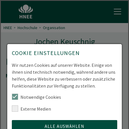
Menu 
HNEE
Hochschule
Organisation
Jochen Keuschnig
COOKIE EINSTELLUNGEN
Kontakt
Wir nutzen Cookies auf unserer Website. Einige von
ihnen sind technisch notwendig, während andere uns
Mail
Jochen.Keuschnig(at)hnee.de
helfen, diese Website zu verbessern oder zusätzliche
Funktionalitäten zur Verfügung zu stellen.
Notwendige Cookies
Externe Medien
ALLE AUSWÄHLEN