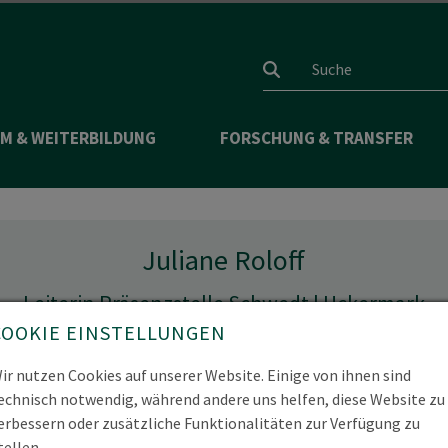
Suchfeld
M & WEITERBILDUNG
FORSCHUNG & TRANSFER
Juliane Roloff
Leiterin Präsenzstelle Schwedt | Uckermark
COOKIE EINSTELLUNGEN
ir nutzen Cookies auf unserer Website. Einige von ihnen sind
echnisch notwendig, während andere uns helfen, diese Website zu
ne.Roloff(at)hnee.de
erbessern oder zusätzliche Funktionalitäten zur Verfügung zu
tellen.