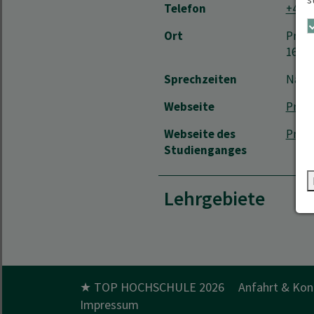
Telefon
+49 3
Ort
Präse
1630
Sprechzeiten
Nach 
Webseite
Präse
Webseite des
Präse
Studienganges
Lehrgebiete
★ TOP HOCHSCHULE 2026
Anfahrt & Kon
Impressum