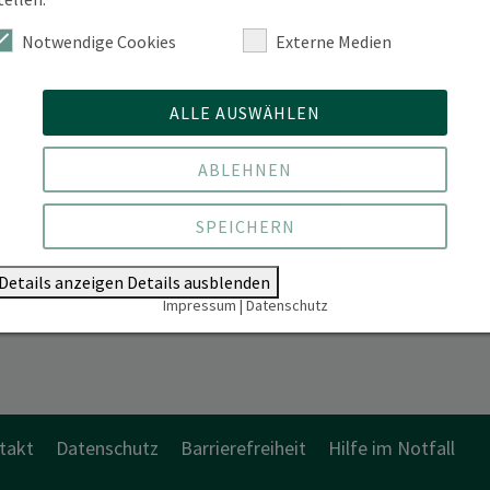
332 5389-19
Notwendige Cookies
Externe Medien
nzstelle Schwedt | Uckermark | Handelsstraße 1 |
3 Schwedt/Oder
ALLE AUSWÄHLEN
Vereinbarung.
nzstelle Schwedt | Uckermark
ABLEHNEN
nzstelle Schwedt | Uckermark
SPEICHERN
Details anzeigen
Details ausblenden
Impressum
|
Datenschutz
takt
Datenschutz
Barrierefreiheit
Hilfe im Notfall