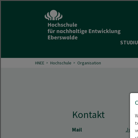
STUDIU
HNEE
Hochschule
Organisation
Kontakt
W
t
Mail
Julia
v
s