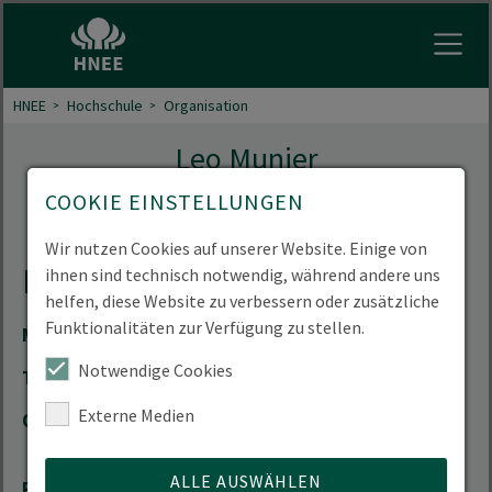
Menu 
HNEE
Hochschule
Organisation
Leo Munier
COOKIE EINSTELLUNGEN
Wissenschaftlicher Mitarbeiter
Wir nutzen Cookies auf unserer Website. Einige von
Kontakt
ihnen sind technisch notwendig, während andere uns
helfen, diese Website zu verbessern oder zusätzliche
Funktionalitäten zur Verfügung zu stellen.
Mail
LeoFelix.Munier(at)hnee.de
Notwendige Cookies
Telefon
+49 3334 657-356
Externe Medien
Ort
Waldcampus | Alfred-Möller-Straße 1 | 16225
Eberswalde
ALLE AUSWÄHLEN
Raum
25.002