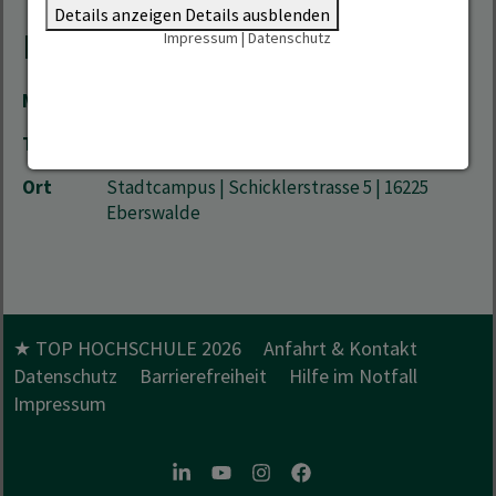
Details anzeigen
Details ausblenden
Kontakt
Impressum
|
Datenschutz
Mail
marcel.gloede(at)hnee.de
Telefon
+49 3334 657-247
Ort
Stadtcampus | Schicklerstrasse 5 | 16225
Eberswalde
★ TOP HOCHSCHULE 2026
Anfahrt & Kontakt
Datenschutz
Barrierefreiheit
Hilfe im Notfall
Impressum
LinkedIn
Youtube
Instagram
Facebook