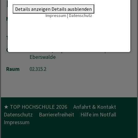
Kontakt
Details anzeigen
Details ausblenden
Impressum
|
Datenschutz
Mail
Patrick.Dost(at)hnee.de
,
Beschaffung(at)hnee.de
Telefon
+49 3334 657-221
Ort
Stadtcampus | Schicklerstrasse 5 | 16225
Eberswalde
Raum
02.315.2
★ TOP HOCHSCHULE 2026
Anfahrt & Kontakt
Datenschutz
Barrierefreiheit
Hilfe im Notfall
Impressum