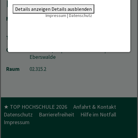
Kontakt
Details anzeigen
Details ausblenden
Impressum
|
Datenschutz
Mail
Patrick.Weniger(at)hnee.de
,
beschaffung(at)hnee.de
Telefon
+49 3334 657-218
Ort
Stadtcampus | Schicklerstrasse 5 | 16225
Eberswalde
Raum
02.315.2
★ TOP HOCHSCHULE 2026
Anfahrt & Kontakt
Datenschutz
Barrierefreiheit
Hilfe im Notfall
Impressum