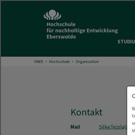
STUDIU
HNEE
Hochschule
Organisation
W
Kontakt
t
v
Mail
Silke.Tezsla(at)
s