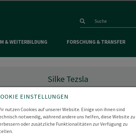
Suchfeld
M & WEITERBILDUNG
FORSCHUNG & TRANSFER
Silke Tezsla
Drittmittel
COOKIE EINSTELLUNGEN
ir nutzen Cookies auf unserer Website. Einige von ihnen sind
echnisch notwendig, während andere uns helfen, diese Website zu
erbessern oder zusätzliche Funktionalitäten zur Verfügung zu
hnee.de
,
drittmittel(at)hnee.de
tellen.