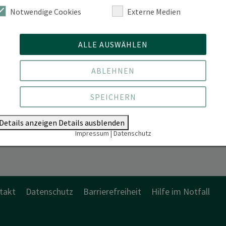
Notwendige Cookies
Externe Medien
hicklerstrasse 5 | 16225 Eberswalde
ALLE AUSWÄHLEN
ABLEHNEN
SPEICHERN
Details anzeigen
Details ausblenden
Impressum
|
Datenschutz
takt
Datenschutz
Barrierefreiheit
Hilfe im Notfall