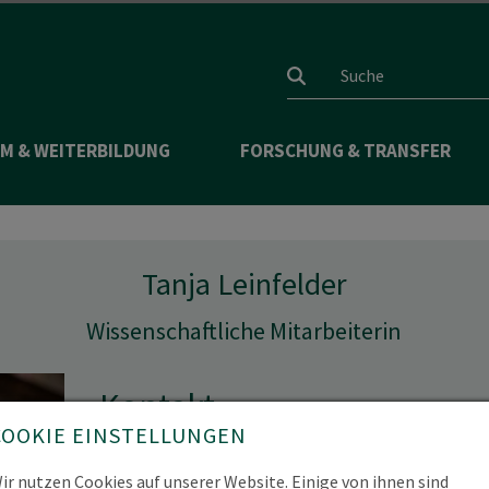
Suchfeld
M & WEITERBILDUNG
FORSCHUNG & TRANSFER
Tanja Leinfelder
Wissenschaftliche Mitarbeiterin
Kontakt
COOKIE EINSTELLUNGEN
Mail
Tanja.Leinfelder(at)hnee.de
ir nutzen Cookies auf unserer Website. Einige von ihnen sind