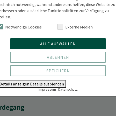
Telefon
+49 3334 657-452
echnisch notwendig, während andere uns helfen, diese Website zu
erbessern oder zusätzliche Funktionalitäten zur Verfügung zu
Ort
Mundtshof | Schicklerstraße 
tellen.
Raum
64.305
Notwendige Cookies
Externe Medien
Sprechzeiten
Mo., Di. & Mi. | 8 bis 17 Uhr
ALLE AUSWÄHLEN
ABLEHNEN
SPEICHERN
Details anzeigen
Details ausblenden
te
Impressum
|
Datenschutz
rdegang