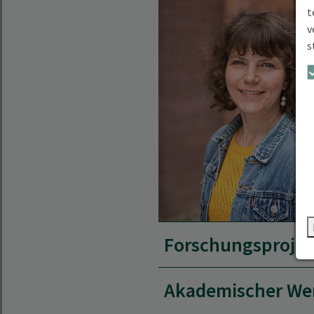
t
v
s
Forschungsprojek
Akademischer We