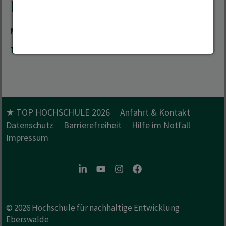
Kontakt
Mail
Tobias.Bender(at)hnee.de
Telefon
+49 3334 657-276
★ TOP HOCHSCHULE 2026
Anfahrt & Kontakt
Datenschutz
Barrierefreiheit
Hilfe im Notfall
Impressum
LinkedIn
Youtube
Instagram
Facebook
© 2026
Hochschule für nachhaltige Entwicklung
Eberswalde