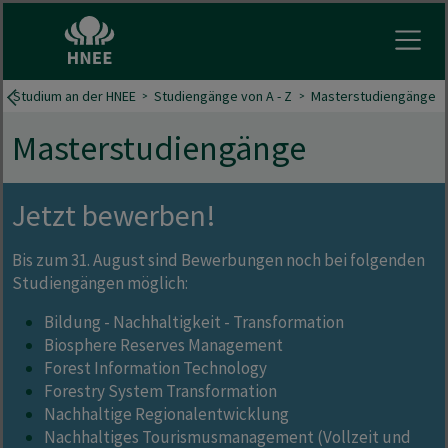
Menu 
Studium an der HNEE
Studiengänge von A - Z
Masterstudiengänge
Masterstudiengänge
Jetzt bewerben!
Bis zum 31. August sind Bewerbungen noch bei folgenden
Studiengängen möglich:
Bildung - Nachhaltigkeit - Transformation
Biosphere Reserves Management
Forest Information Technology
Forestry System Transformation
Nachhaltige Regionalentwicklung
Nachhaltiges Tourismusmanagement (Vollzeit und