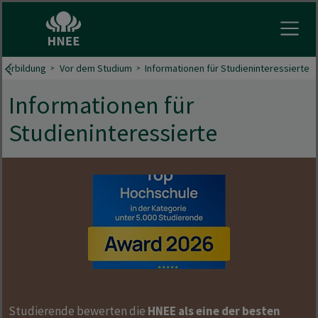
Menu 
iterbildung
Vor dem Studium
Informationen für Studieninteressierte
Informationen für
Studieninteressierte
Studierende bewerten die
HNEE als eine der besten