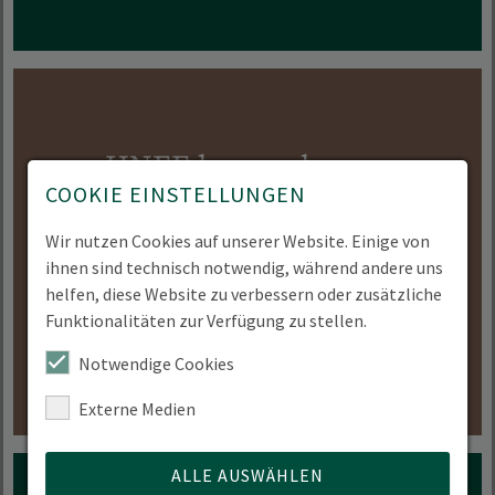
HNEE kennenlernen
COOKIE EINSTELLUNGEN
Erfahren Sie mehr über die Studieninfowoche,
Wir nutzen Cookies auf unserer Website. Einige von
den Hochschulinformationstag (6. Juni 2026),
ihnen sind technisch notwendig, während andere uns
Projekttage und Workshops.
helfen, diese Website zu verbessern oder zusätzliche
Funktionalitäten zur Verfügung zu stellen.
JETZT KENNENLERNEN
Notwendige Cookies
Externe Medien
ALLE AUSWÄHLEN