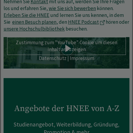
Nehmen Sie
Kontakt
mit uns auf, werden Sie Ihre Fragen
los und erfahren Sie,
wie Sie sich bewerben
können.
Erleben Sie die HNEE
und lernen Sie uns kennen, in dem
Sie
einen Besuch planen
, den
HNEE Podcast
hören oder
unsere Hochschulbibliothek
besuchen.
Zustimmung zum "YouTube" Cookie um diesen
Inhalt anzuzeigen
Datenschutz
|
Impressum
Angebote der HNEE von A-Z
Studienangebot, Weiterbildung, Gründung,
Promotion & mehr