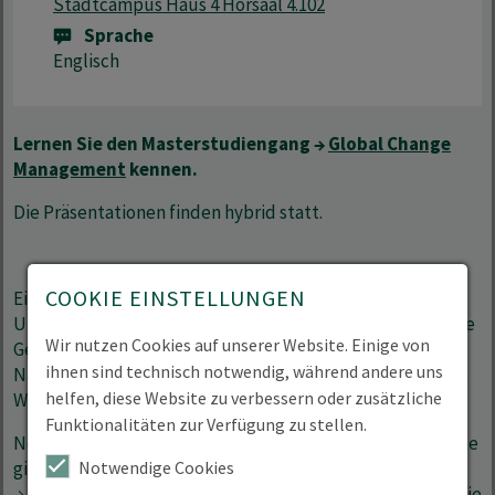
Stadtcampus Haus 4 Hörsaal 4.102
Sprache
Englisch
Lernen Sie den Masterstudiengang →
Global Change
Management
kennen.
Die Präsentationen finden hybrid statt.
COOKIE EINSTELLUNGEN
Ein Studium mit Wirkung für eine nachhaltige Zukunft?
Unser →
Hochschulinformationstag (HIT)
bietet die ideale
Wir nutzen Cookies auf unserer Website. Einige von
Gelegenheit, praxisnahe Studiengänge mit Fokus auf
ihnen sind technisch notwendig, während andere uns
Nachhaltigkeit kennenzulernen und herauszufinden, wie
helfen, diese Website zu verbessern oder zusätzliche
Wissenschaft und Engagement Hand in Hand gehen.
Funktionalitäten zur Verfügung zu stellen.
Neben spannenden Einblicken in unsere Studienangebote
Notwendige Cookies
gibt es die Möglichkeit, das →
Waldstadtfestival
und den
→
Tag der Vereine
zu besuchen – zwei Veranstaltungen, die