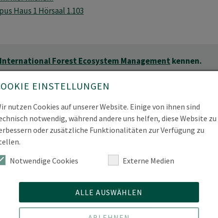
us Haus 1 Hörsaal 1.103
International Forest Ecosystem Management
kennen.
COOKIE EINSTELLUNGEN
ir nutzen Cookies auf unserer Website. Einige von ihnen sind
 Zukunft? Unser →
Hochschulinformationstag (HIT)
bietet die 
echnisch notwendig, während andere uns helfen, diese Website zu
 und herauszufinden, wie Wissenschaft und Engagement Hand
erbessern oder zusätzliche Funktionalitäten zur Verfügung zu
tellen.
enangebote gibt es die Möglichkeit, das →
Waldstadtfestival
u
on Eberswalde stattfinden und zeigen, wie Nachhaltigkeit in S
Notwendige Cookies
Externe Medien
ie Lehre oder Austausch mit Dozierenden – hier gibt es alles,
ALLE AUSWÄHLEN
einer nachhaltigen Zukunft werden!
ABLEHNEN