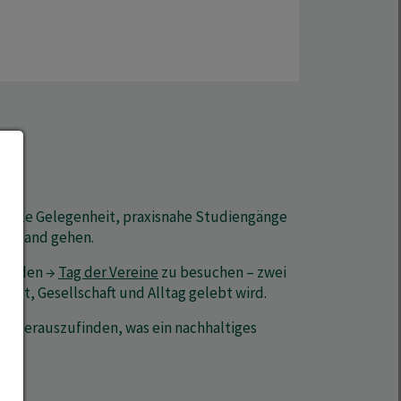
ideale Gelegenheit, praxisnahe Studiengänge
 in Hand gehen.
nd den →
Tag der Vereine
zu besuchen – zwei
tadt, Gesellschaft und Alltag gelebt wird.
 um herauszufinden, was ein nachhaltiges