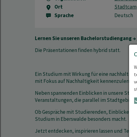
Ort
Stadtcamp
Sprache
Deutsch
Lernen Sie unseren Bachelorstudiengang →
Die Präsentationen finden hybrid statt.
W
Ein Studium mit Wirkung für eine nachhaltige
t
mit Fokus auf Nachhaltigkeit kennenzulernen
v
s
Neben spannenden Einblicken in unsere Studi
Veranstaltungen, die parallel im Stadtgebiet v
Ob Gespräche mit Studierenden, Einblicke in d
Studium in Eberswalde besonders macht.
Jetzt entdecken, inspirieren lassen und Teil 