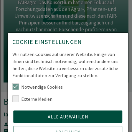
FAIRagro. Das Konsortium hat einen Fokus auf
Forschungsdaten aus den Agrar-, Pflanzen- und
Umweltwissenschaften und diese nach den FAIR-
Prinzipien besser auffindbar, zugänglich und
nachnutzbar macht. Forschende profitieren von
gemeinsamen Standards, digitalen Werkzeugen,
COOKIE EINSTELLUNGEN
Beratungsangeboten und einer vernetzten
Infrastruktur, die den Austausch und die langfristige
Wir nutzen Cookies auf unserer Website. Einige von
Nutzung von Forschungsdaten erleichtert.
ihnen sind technisch notwendig, während andere uns
WEITERFÜHRENDE INFORMATION ZU FAIRAGRO
helfen, diese Website zu verbessern oder zusätzliche
Funktionalitäten zur Verfügung zu stellen.
Notwendige Cookies
Externe Medien
Beratung
Ian Wolff
ALLE AUSWÄHLEN
Open Science Officer | Forschungsdatenmanagement
Ian.Wolff(at)hnee.de
ABLEHNEN