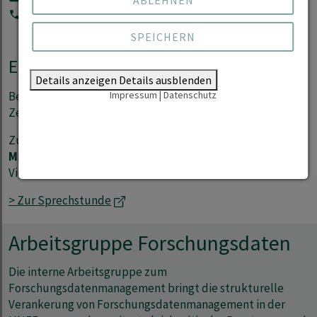
+49 3334 657-181
SPEICHERN
Erreichbarkeit und Sprechstunde
Details anzeigen
Details ausblenden
Impressum
|
Datenschutz
Beratung zum Forschungsdatenmanagement kann jeder
Zeit in Anspruch genommen werden per Mail und Telefon.
Zusätzlich findet eine offene
Sprechstunde
jeden
Mittwoch
zwischen
14.30 und 15.30 Uhr
per
Videokonferenz statt.
> Zur Sprechstunde
Arbeitsgruppe Forschungsdaten
Die interne Arbeitsgruppe zum
Forschungsdatenmanagement bringt die strukturelle
Verankerung von Forschungsdatenmanagement in der