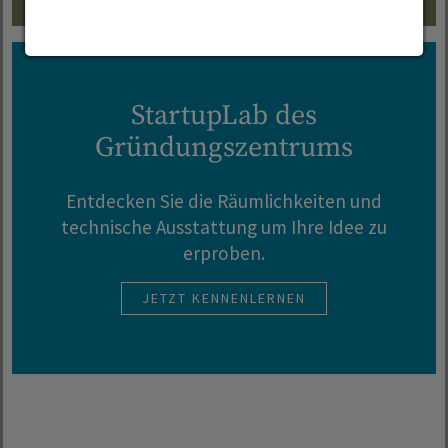
StartupLab des
Gründungszentrums
Entdecken Sie die Räumlichkeiten und
technische Ausstattung um Ihre Idee zu
erproben.
JETZT KENNENLERNEN