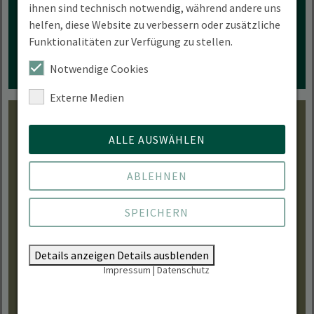
ihnen sind technisch notwendig, während andere uns
MEHR ERFAHREN
helfen, diese Website zu verbessern oder zusätzliche
Funktionalitäten zur Verfügung zu stellen.
Notwendige Cookies
Externe Medien
ALLE AUSWÄHLEN
FAQ
ABLEHNEN
Allgemeine Fragen zur Selbstständigkeit, zu
SPEICHERN
Förderungen & Finanzierungen kurz erklärt.
Details anzeigen
Details ausblenden
JETZT ENTDECKEN
Impressum
|
Datenschutz