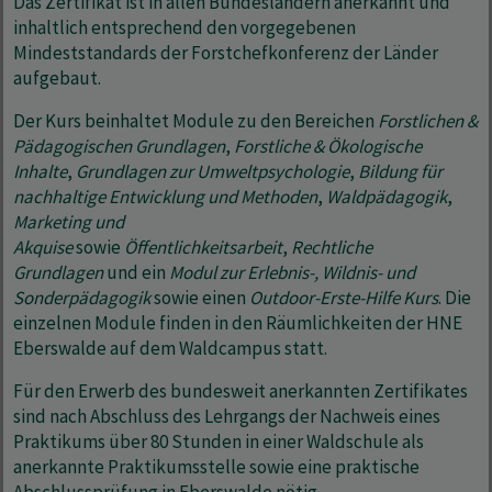
Das Zertifikat ist in allen Bundesländern anerkannt und
inhaltlich entsprechend den vorgegebenen
Mindeststandards der Forstchefkonferenz der Länder
aufgebaut.
Der Kurs beinhaltet Module zu den Bereichen
Forstlichen &
Pädagogischen Grundlagen
,
Forstliche & Ökologische
Inhalte
,
Grundlagen zur Umweltpsychologie
,
Bildung für
nachhaltige Entwicklung
und Methoden
,
Waldpädagogik
,
Marketing und
Akquise
sowie
Öffentlichkeitsarbeit
,
Rechtliche
Grundlagen
und ein
Modul zur Erlebnis-, Wildnis- und
Sonderpädagogik
sowie einen
Outdoor-Erste-Hilfe Kurs
. Die
einzelnen Module finden in den Räumlichkeiten der HNE
Eberswalde auf dem Waldcampus statt.
Für den Erwerb des bundesweit anerkannten Zertifikates
sind nach Abschluss des Lehrgangs der Nachweis eines
Praktikums über 80 Stunden in einer Waldschule als
anerkannte Praktikumsstelle sowie eine praktische
Abschlussprüfung in Eberswalde nötig.