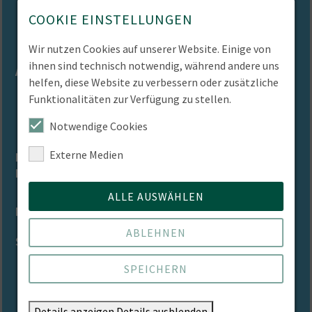
COOKIE EINSTELLUNGEN
Mit forstlicher Vorausbildung bzw.
abgeschlossenem Pädagogik-
Wir nutzen Cookies auf unserer Website. Einige von
Studium ist eine Zulassung zur
ihnen sind technisch notwendig, während andere uns
Abschluss
Prüfung "Staatlich zertifizierter
helfen, diese Website zu verbessern oder zusätzliche
Waldpädagoge / Staatlich
Funktionalitäten zur Verfügung zu stellen.
zertifizierte Waldpädagogin" im
Land Brandenburg möglich.
Notwendige Cookies
Einzeln buchbare Module – nähere
Externe Medien
Laufzeit /
Informationen finden Sie im
Lehrformat
Kurskonzept
ALLE AUSWÄHLEN
Plätze
je Modul max. 18 Plätze
ABLEHNEN
Sprache
Deutsch
SPEICHERN
Alle Module können nach Interesse
separat gebucht werden, nach
Abschluss wird ein Nachweis
Details anzeigen
Details ausblenden