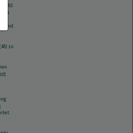
 7.383
hluss
ald und
48) zu
nnen
ent
ung
g
itet.