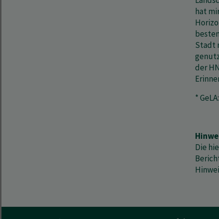
Landsc
hat mi
Horizo
besten
Stadt 
genutz
der HN
Erinne
* GeLA
Hinwe
Die hi
Berich
Hinwei