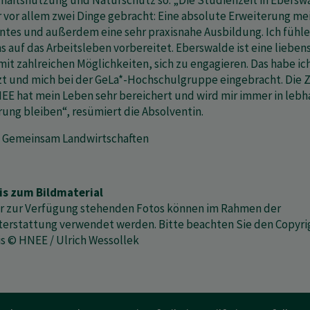
haftsnutzung und Naturschutz so: „Die Studienzeit in Ebersw
r vor allem zwei Dinge gebracht: Eine absolute Erweiterung me
ntes und außerdem eine sehr praxisnahe Ausbildung. Ich fühl
s auf das Arbeitsleben vorbereitet. Eberswalde ist eine liebe
mit zahlreichen Möglichkeiten, sich zu engagieren. Das habe ic
t und mich bei der GeLa*-Hochschulgruppe eingebracht. Die Z
EE hat mein Leben sehr bereichert und wird mir immer in lebh
rung bleiben“, resümiert die Absolventin.
: Gemeinsam Landwirtschaften
is zum Bildmaterial
er zur Verfügung stehenden Fotos können im Rahmen der
terstattung verwendet werden. Bitte beachten Sie den Copyri
s © HNEE / Ulrich Wessollek