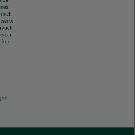
alde
ines
e mich
nswerte
h auch
eit an
after
ght-