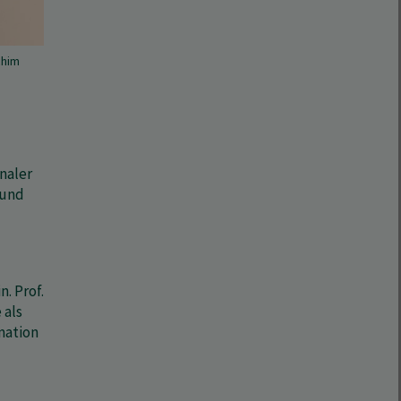
chim
naler
 und
. Prof.
 als
mation