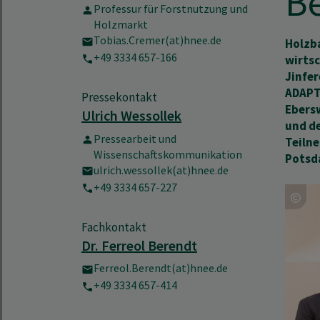
B
Professur für Forstnutzung und
Holzmarkt
Tobias.Cremer(at)hnee.de
Holzba
+49 3334 657-166
wirtsc
Jinfer
ADAPT
Pressekontakt
Ebers
Ulrich Wessollek
und de
Pressearbeit und
Teilne
Wissenschaftskommunikation
Potsd
ulrich.wessollek(at)hnee.de
+49 3334 657-227
Fachkontakt
Dr. Ferreol Berendt
Ferreol.Berendt(at)hnee.de
+49 3334 657-414