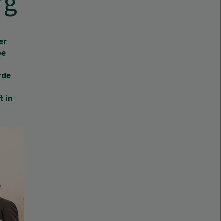
rg
er
pe
rde
t in