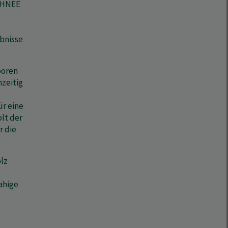
r HNEE
bnisse
boren
hzeitig
r eine
lt der
r die
lz
ähige