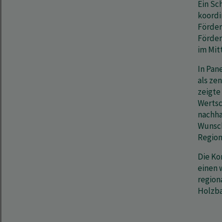
Ein Sc
koordi
Förder
Förder
im Mit
In Pan
als ze
zeigte
Wertsc
nachha
Wunsch
Region
Die Ko
einen 
region
Holzba