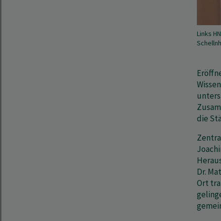
Links HN
Schelln
Eröffn
Wissen
unters
Zusamm
die St
Zentral
Joachi
Heraus
Dr. Ma
Ort tr
gelinge
gemein