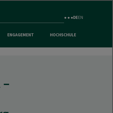
● ● ●
DE
EN
ENGAGEMENT
HOCHSCHULE
z
–