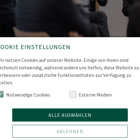
COOKIE EINSTELLUNGEN
r. Tobias Cremer auf dem Podium
ir nutzen Cookies auf unserer Website. Einige von ihnen sind
echnisch notwendig, während andere uns helfen, diese Website zu
erbessern oder zusätzliche Funktionalitäten zur Verfügung zu
tellen.
Notwendige Cookies
Externe Medien
ALLE AUSWÄHLEN
ABLEHNEN