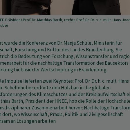
EE-Präsident Prof. Dr. Matthias Barth, rechts Prof. Dr. Dr. h. c. mult. Hans Joa
huber
et wurde die Konferenz von Dr. Manja Schüle, Ministerin für
schaft, Forschung und Kultur des Landes Brandenburg. Sie
trich die Bedeutung von Forschung, Wissenstransfer und regio
enarbeit für die nachhaltige Transformation des Bausektors
ärkung biobasierter Wertschöpfung in Brandenburg.
e Impulse lieferten zwei Keynotes: Prof. Dr. Dr. h. c. mult. Hans
m Schellnhuber ordnete den Holzbau in die globalen
forderungen des Klimaschutzes und der Kreislaufwirtschaft ein
tthias Barth, Präsident der HNEE, hob die Rolle der Hochschule
ansdisziplinärer Zusammenarbeit hervor: Nachhaltige Transfor
 dort, wo Wissenschaft, Praxis, Politik und Zivilgesellschaft
sam an Lösungen arbeiten.