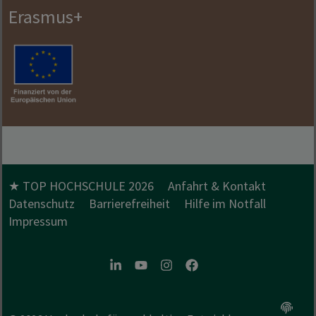
Erasmus+
★ TOP HOCHSCHULE 2026
Anfahrt & Kontakt
Datenschutz
Barrierefreiheit
Hilfe im Notfall
Impressum
LinkedIn
Youtube
Instagram
Facebook
Option