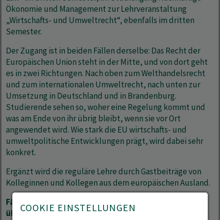
Ökonomie und Management zur Lehrveranstaltung
„Wirtschafts- und Umweltrecht“, ebenfalls im dritten
Semester.
Der Zugang ist in beiden Fällen derselbe: Das Recht der
Europäischen Union steht in der Mitte, und von dort geht
es in zwei Richtungen. Nach oben zum Welthandelsrecht
und zum internationalen Umweltrecht, nach unten zur
Umsetzung in Deutschland und in Brandenburg.
Studierende sehen so, woher eine Regelung kommt und
was am Ende von ihr übrig bleibt, wenn sie vor Ort
angewendet wird. Wie stark die EU wirtschafts- und
umweltpolitische Entwicklungen prägt, wird dabei sehr
konkret.
Ergänzt wird die reguläre Lehre durch Gastbeiträge von
Kolleginnen und Kollegen aus dem europäischen Ausland.
Fälle mit KI bearbeiten – und die Ergebnisse
COOKIE EINSTELLUNGEN
überprüfen