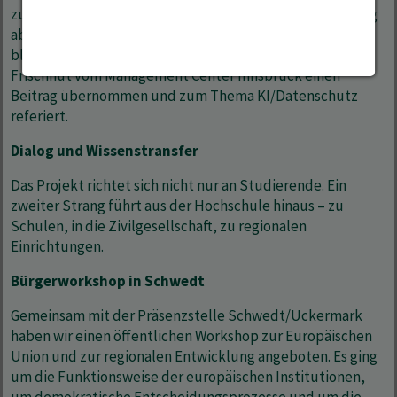
zusammen – was in der Sache naheliegt, im Studienalltag
aber selten gelingt, weil die Fächer meist getrennt
bleiben. Im ersten Projektjahr hat Prof. Dr. Markus
Frischhut vom Management Center Innsbruck einen
Beitrag übernommen und zum Thema KI/Datenschutz
referiert.
Dialog und Wissenstransfer
Das Projekt richtet sich nicht nur an Studierende. Ein
zweiter Strang führt aus der Hochschule hinaus – zu
Schulen, in die Zivilgesellschaft, zu regionalen
Einrichtungen.
Bürgerworkshop in Schwedt
Gemeinsam mit der Präsenzstelle Schwedt/Uckermark
haben wir einen öffentlichen Workshop zur Europäischen
Union und zur regionalen Entwicklung angeboten. Es ging
um die Funktionsweise der europäischen Institutionen,