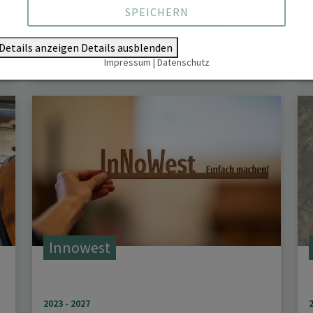
n
InnoForESt
SPEICHERN
Details anzeigen
Details ausblenden
2017 - 2020
Impressum
|
Datenschutz
Innowest
2023 - 2027