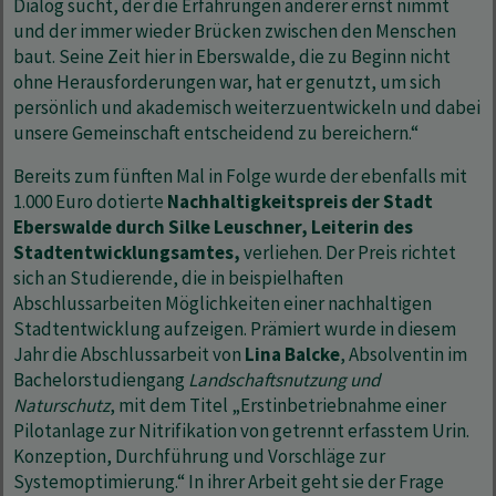
Dialog sucht, der die Erfahrungen anderer ernst nimmt
und der immer wieder Brücken zwischen den Menschen
baut. Seine Zeit hier in Eberswalde, die zu Beginn nicht
ohne Herausforderungen war, hat er genutzt, um sich
persönlich und akademisch weiterzuentwickeln und dabei
unsere Gemeinschaft entscheidend zu bereichern.“
Bereits zum fünften Mal in Folge wurde der ebenfalls mit
1.000 Euro dotierte
Nachhaltigkeitspreis der Stadt
Eberswalde durch Silke Leuschner, Leiterin des
Stadtentwicklungsamtes,
verliehen. Der Preis richtet
sich an Studierende, die in beispielhaften
Abschlussarbeiten Möglichkeiten einer nachhaltigen
Stadtentwicklung aufzeigen. Prämiert wurde in diesem
Jahr die Abschlussarbeit von
Lina Balcke
, Absolventin im
Bachelorstudiengang
Landschaftsnutzung und
Naturschutz
, mit dem Titel „Erstinbetriebnahme einer
Pilotanlage zur Nitrifikation von getrennt erfasstem Urin.
Konzeption, Durchführung und Vorschläge zur
Systemoptimierung.“ In ihrer Arbeit geht sie der Frage