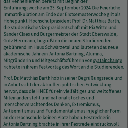
das Kennenlernen bereits mit Beginn der
Einführungswoche am 23. September 2024. Die Feierliche
Immatrikulation am Ende der Erstsemesterwoche gilt als
Höhepunkt. Hochschulpräsident Prof. Dr. Matthias Barth,
die studentische Vizepräsidentschaft mit Pia Witte und
Sander Claes und Bürgermeister der Stadt Eberswalde,
Götz Herrmann, begrüßten die neuen Studierenden
gebührend im Haus Schwärzetal und läuteten das neue
akademische Jahr ein. Antonia Bartning, Alumna,
Mitgründerin und Mitgeschäftsführerin von
systainchange
richtete in ihrem Festvortag das Wort an die Studierenden.
Prof. Dr. Matthias Barth hob in seiner Begrüßungsrede und
in Anbetracht der aktuellen politischen Entwicklung
hervor, dass die HNEE für ein vielfältiges und weltoffenes
Miteinander steht und nationalistisches und
menschenverachtendes Denken, Extremismus,
Antisemitismus und Fundamentalismus in jeglicher Form
an der Hochschule keinen Platz haben. Festrednerin
Antonia Bartning brachte in ihrer Festrede eindrucksvoll