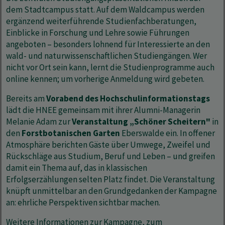
dem Stadtcampus statt. Auf dem Waldcampus werden
ergänzend weiterführende Studienfachberatungen,
Einblicke in Forschung und Lehre sowie Führungen
angeboten – besonders lohnend für Interessierte an den
wald- und naturwissenschaftlichen Studiengängen. Wer
nicht vor Ort sein kann, lernt die Studienprogramme auch
online kennen; um vorherige Anmeldung wird gebeten.
Bereits am
Vorabend des Hochschulinformationstags
lädt die HNEE gemeinsam mit ihrer Alumni-Managerin
Melanie Adam zur
Veranstaltung „Schöner Scheitern"
in
den
Forstbotanischen Garten
Eberswalde ein. In offener
Atmosphäre berichten Gäste über Umwege, Zweifel und
Rückschläge aus Studium, Beruf und Leben – und greifen
damit ein Thema auf, das in klassischen
Erfolgserzählungen selten Platz findet. Die Veranstaltung
knüpft unmittelbar an den Grundgedanken der Kampagne
an: ehrliche Perspektiven sichtbar machen.
Weitere Informationen zur Kampagne, zum