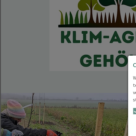
W
t
v
s