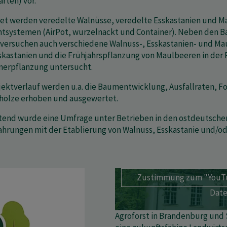
rten) vor.
et werden veredelte Walnüsse, veredelte Esskastanien und M
tsystemen (AirPot, wurzelnackt und Container). Neben den 
ersuchen auch verschiedene Walnuss-, Esskastanien- und Maul
skastanien und die Frühjahrspflanzung von Maulbeeren in der 
nerpflanzung untersucht.
jektverlauf werden u.a. die Baumentwicklung, Ausfallraten,
hölze erhoben und ausgewertet.
tend wurde eine Umfrage unter Betrieben in den ostdeutsche
ahrungen mit der Etablierung von Walnuss, Esskastanie und/o
Zustimmung zum "YouTub
Date
Agroforst in Brandenburg und 