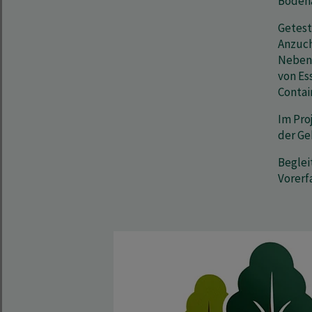
Bodena
Getest
Anzuch
Nebenv
von Es
Contai
Im Pro
der Ge
Beglei
Vorerf