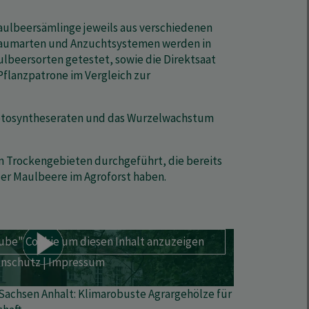
aulbeersämlinge jeweils aus verschiedenen
Baumarten und Anzuchtsystemen werden in
beersorten getestet, sowie die Direktsaat
Pflanzpatrone im Vergleich zur
 Fotosyntheseraten und das Wurzelwachstum
n Trockengebieten durchgeführt, die bereits
der Maulbeere im Agroforst haben.
e" Cookie um diesen Inhalt anzuzeigen
nschutz
|
Impressum
Sachsen Anhalt: Klimarobuste Agrargehölze für