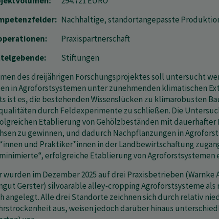
ojektvolumen:
294.721 EURO
mpetenzfelder:
Nachhaltige, standortangepasste Produktio
operationen:
Praxispartnerschaft
ttelgebende:
Stiftungen
men des dreijährigen Forschungsprojektes soll untersucht wer
en in Agroforstsystemen unter zunehmenden klimatischen Ext
ts ist es, die bestehenden Wissenslücken zu klimarobusten B
qualitäten durch Feldexperimente zu schließen. Die Untersuc
folgreichen Etablierung von Gehölzbeständen mit dauerhafte
sen zu gewinnen, und dadurch Nachpflanzungen in Agroforsts
*innen und Praktiker*innen in der Landbewirtschaftung zugän
ominimierte“, erfolgreiche Etablierung von Agroforstsystemen 
r wurden im Dezember 2025 auf drei Praxisbetrieben (Warnke
gut Gerster) silvoarable alley-cropping Agroforstsysteme als
h angelegt. Alle drei Standorte zeichnen sich durch relativ 
hrstrockenheit aus, weisen jedoch darüber hinaus unterschie