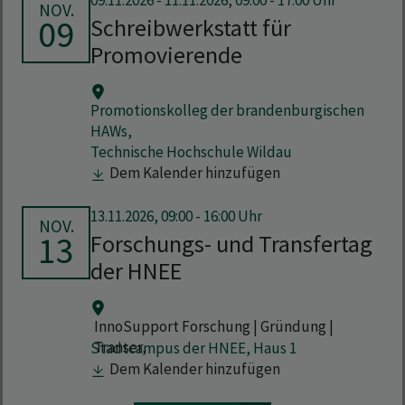
09.11.2026
-
11.11.2026, 09:00 - 17:00 Uhr
NOV.
09
Schreibwerkstatt für
Promovierende
Promotionskolleg der brandenburgischen
HAWs,
Technische Hochschule Wildau
Dem Kalender hinzufügen
13.11.2026, 09:00 - 16:00 Uhr
NOV.
13
Forschungs- und Transfertag
der HNEE
InnoSupport Forschung | Gründung |
Transer,
Stadtcampus der HNEE, Haus 1
Dem Kalender hinzufügen